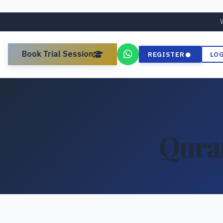
Book Trial Session
REGISTER
LO
Qura