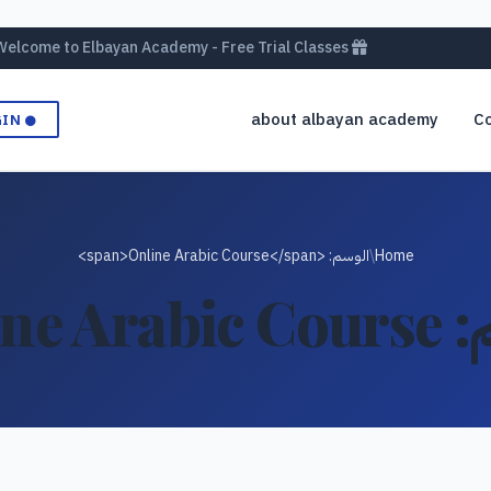
Welcome to Elbayan Academy - Free Trial Classes
about albayan academy
Co
GIN
Home
/
الوسم: <span>Online Arabic Course</span>
:
ne Arabic Course