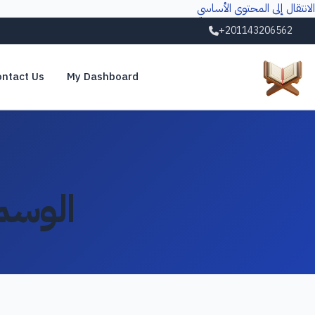
الانتقال إلى المحتوى الأساسي
+201143206562
ntact Us
My Dashboard
الوسم