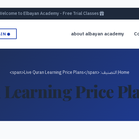
Welcome to Elbayan Academy - Free Trial Classes
about albayan academy
Co
GIN
Home
/
التصنيف: <span>Live Quran Learning Price Plans</span>
 Learning Price Pl