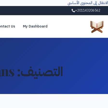
الانتقال إلى المحتوى الأساسي
+201143206562
ntact Us
My Dashboard
التصنيف:
ans