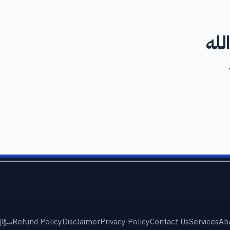
لله
Ab
Services
Contact Us
Privacy Policy
Disclaimer
Refund Policy
سؤال